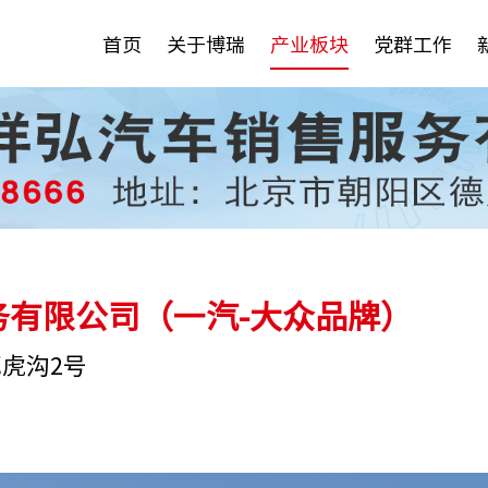
首页
关于博瑞
产业板块
党群工作
企业简介
汽车销售维修
基层动态
企业文化
汽车检测服务
群团工作
企业荣誉
汽车租赁服务
先锋模范
发展里程碑
汽车金融保险
纪检监察
二手车服务
党建专题
有限公司（一汽-大众品牌）
配件仓储物流
虎沟2号
报废车回收拆解