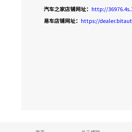
汽车之家店铺网址：
http://36976.4s
易车店铺网址：
https://dealer.bita