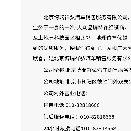
北京博瑞祥弘汽车销售服务有限公司
业务于一身的一汽-大众品牌特许经销商。
及上地高科技园区相比邻，地理位置优越
到的优质服务，使我们得到了厂家和广大
欣喜，是北京博瑞祥弘汽车销售服务有限
公司全称:北京博瑞祥弘汽车销售服务
公司地址:北京市朝阳区德胜门外双泉
公司对外营业电话：
销售电话:010-82818666
售后服务电话：010-82818668
24小时救援电话:010-82818668