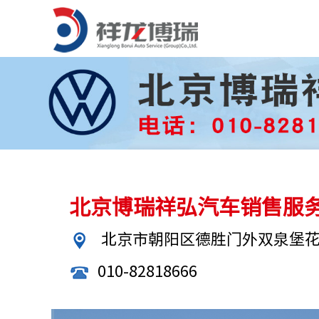
北京博瑞祥弘汽车销售服务
北京市朝阳区德胜门外双泉堡花
010-82818666