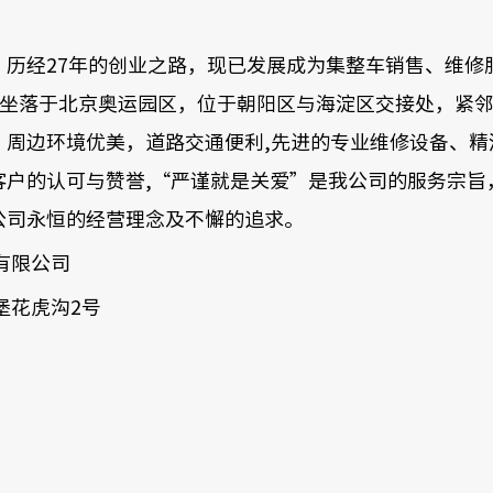
，历经27年的创业之路，现已发展成为集整车销售、维修
 坐落于北京奥运园区，位于朝阳区与海淀区交接处，紧
，周边环境优美，道路交通便利,先进的专业维修设备、精
客户的认可与赞誉,“严谨就是关爱”是我公司的服务宗旨
公司永恒的经营理念及不懈的追求。
有限公司
堡花虎沟2号