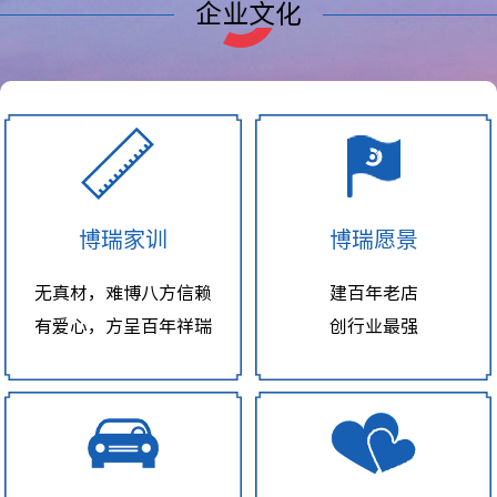
企业文化
党建专
企业要
企业活
博瑞家训
博瑞愿景
企业基
无真材，难博八方信赖
建百年老店
有爱心，方呈百年祥瑞
创行业最强
重要人
财务信
职业技
其他信